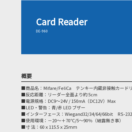
Card Reader
DE-960
概要
■商品名：Mifare/FeliCa テンキー内蔵非接触カー
■反応距離：リーダー全面より約 5cm
■電源規格：DC9～24V / 150mA（DC12V）Max
■LED・警告：青/赤 LED ブザー
■インターフェース：Wiegand32/34/64/66bit RS-23
■使用環境：－20～＋70℃/5～90％（結露無き事）
■寸 法：60ｘ115.5ｘ25ｍｍ